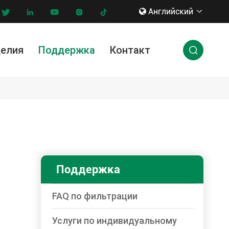
Английский








делия
Поддержка
Контакт

ги по индивидуальному заказу
нновации & технологии
Поддержка
FAQ по фильтрации
Услуги по индивидуальному