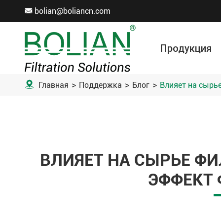
bolian@boliancn.com

Продукция
Вакуумная фильтрация
Электролитический рафинирование
Рулон фильтрующей ткани
Аксессуар для фильтровальной ткани
Мета
Хим
Охрана ок

Главная
Поддержка
Блог
Влияет на сырь
ВЛИЯЕТ НА СЫРЬЕ Ф
ЭФФЕКТ