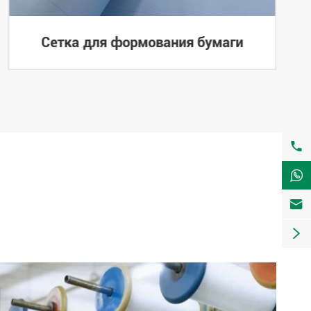
Сетка для формования бумаги



