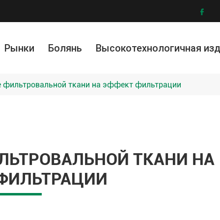

Рынки
Болянь
Высокотехнологичная из
ллургия и обогащение руды
ическая промышленность
ружающей среды
Модифицированные материалы
Графеновая фильтровальная ткань
Услу
И
е фильтровальной ткани на эффект фильтрации
ИЛЬТРОВАЛЬНОЙ ТКАНИ НА
 ФИЛЬТРАЦИИ