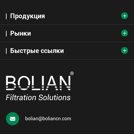
Продукция

Рынки

Быстрые ссылки


bolian@boliancn.com