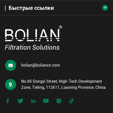
Быстрые ссылки


bolian@boliancn.com
No.85 Dongyi Street, High-Tech Development

Zone, Tieling, 112611, Liaoning Province, China





