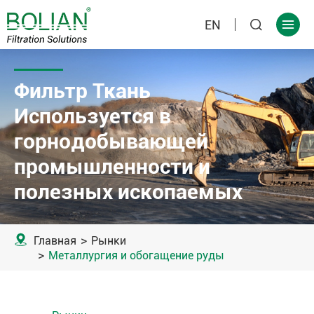
EN


Фильтр Ткань
Используется в
горнодобывающей
промышленности и
полезных ископаемых

Главная
Рынки
Металлургия и обогащение руды