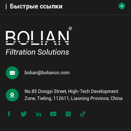
Быстрые ссылки


bolian@boliancn.com
No.85 Dongyi Street, High-Tech Development

Zone, Tieling, 112611, Liaoning Province, China





