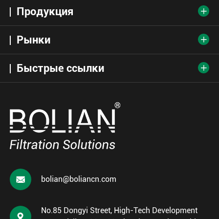
Продукция

Рынки

Быстрые ссылки


bolian@boliancn.com
No.85 Dongyi Street, High-Tech Development
