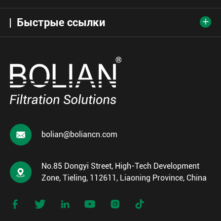
Быстрые ссылки


bolian@boliancn.com
No.85 Dongyi Street, High-Tech Development

Zone, Tieling, 112611, Liaoning Province, China





