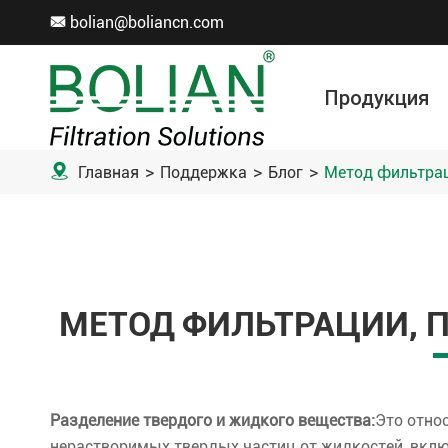
bolian@boliancn.com

Продукция
Вакуумная фильтрация
Электролитический рафинирование
Рулон фильтрующей ткани
Аксессуар для фильтровальной ткани
Мета
Хим
Охрана ок

Главная
Поддержка
Блог
Метод фильтрац
МЕТОД ФИЛЬТРАЦИИ, 
Разделение твердого и жидкого вещества
:
Это отно
нерастворимых твердых частиц от жидкостей, вклю