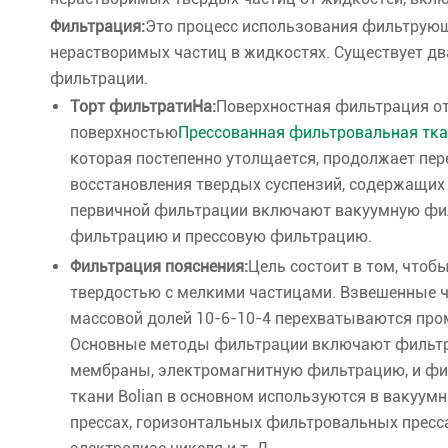
Фильтрация:
Это процесс использования фильтрующ
нерастворимых частиц в жидкостях. Существует дв
фильтрации.
Торт фильтрати
На:
Поверхностная фильтрация о
поверхностью
Прессованная фильтровальная тк
которая постепенно утолщается, продолжает пе
восстановления твердых суспензий, содержащих 
первичной фильтрации включают вакуумную фи
фильтрацию и прессовую фильтрацию.
Фильтрация пояснения:
Цель состоит в том, чтоб
твердостью с мелкими частицами. Взвешенные ча
массовой долей 10-6-10-4 перехватываются пром
Основные методы фильтрации включают фильтр
мембраны, электромагнитную фильтрацию, и фи
ткани Bolian в основном используются в вакуу
прессах, горизонтальных фильтровальных прес