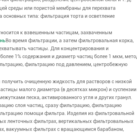
ей среды или пористой мембраны для перехвата
а основных типа: фильтрация торта и осветление
тносится к взвешенным частицам, захваченным
ань
Во время фильтрации, а затем фильтровальная корка,
рехватывать частицы. Для концентрирования и
более 1% содержания и диаметр частиц более 1 мкм, мет
льтрацию, фильтрацию под давлением, центробежную
ы получить очищенную жидкость для растворов с низкой
стицы малого диаметра (в десятках микрон) и суспензии
ежутками песка, активированного угля и других гранул.
ацию слоя частиц, сразу фильтрацию, фильтрацию
льтрацию помощи фильтра. Изделия из фильтровальной
мных ленточных фильтрах, вертикальных фильтровальных
сах, вакуумных фильтрах с вращающимся барабаном,