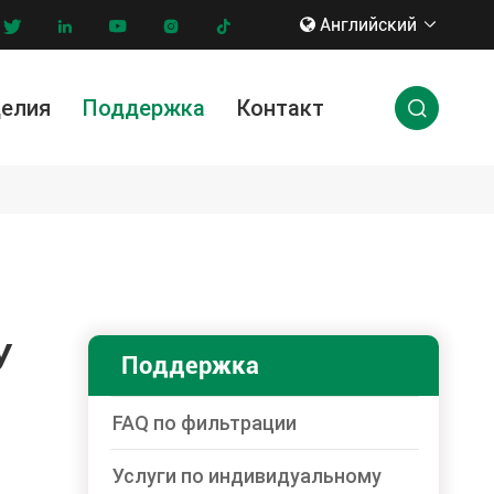
Английский








делия
Поддержка
Контакт

ги по индивидуальному заказу
нновации & технологии
У
Поддержка
FAQ по фильтрации
Услуги по индивидуальному