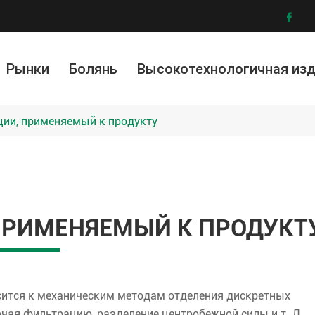

Рынки
Болянь
Высокотехнологичная из
ллургия и обогащение руды
ическая промышленность
ружающей среды
Модифицированные материалы
Графеновая фильтровальная ткань
Услу
И
ии, применяемый к продукту
ПРИМЕНЯЕМЫЙ К ПРОДУКТ
сится к механическим методам отделения дискретных
чая фильтрацию, разделение центробежной силы и т. Д.