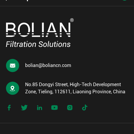

bolian@boliancn.com
No.85 Dongyi Street, High-Tech Development

Zone, Tieling, 112611, Liaoning Province, China





