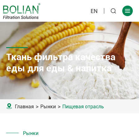
EN


Ткань фильтра качества
еды для еды & напитка

Главная
Рынки
Пищевая отрасль
Рынки