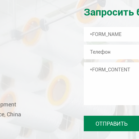
Запросить 
lopment
ce, China