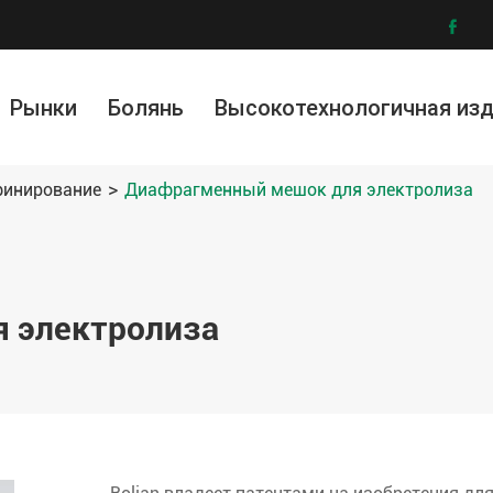

Рынки
Болянь
Высокотехнологичная из
ллургия и обогащение руды
ическая промышленность
ружающей среды
Модифицированные материалы
Графеновая фильтровальная ткань
Услу
И
финирование
Диафрагменный мешок для электролиза
 электролиза