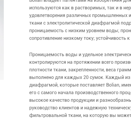
Bolian владеет патентами на изобретения дл
используются как в растворимых, так и в н
удовлетворения различных промышленных и
ткани с электролитической диафрагмой подр
проницаемость с низким уровнем воды; про
сопротивление низкому току; устойчивость к 
Проницаемость воды и удельное электрическ
контролируются на протяжении всего произво
плотности ткани, закрепленности, веса грам
выполнено для каждых 20 сумок. Каждый из
диафрагмой, которые поставляет Bolian, им
его с самого начала производственного проц
высокое качество продукции и разнообразный
руководство клиентов и надежную техническ
фильтровальной ткани, на которую вы может