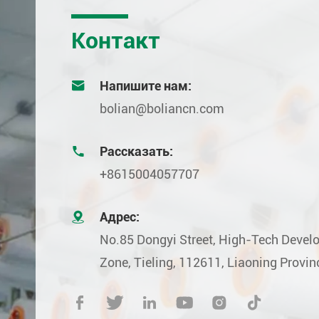
Контакт

Напишите нам:
bolian@boliancn.com

Рассказать:
+8615004057707

Адрес:
No.85 Dongyi Street, High-Tech Deve
Zone, Tieling, 112611, Liaoning Provin





