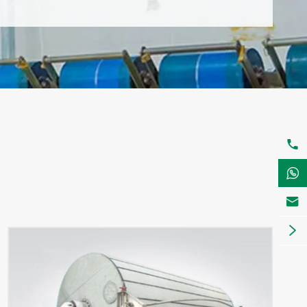



