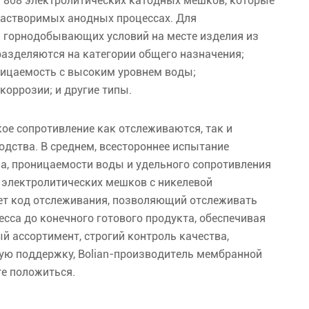
я 808 электролитических катодных мешков, которые
ерастворимых анодных процессах. Для
 горнодобывающих условий на месте изделия из
азделяются на категории общего назначения;
ницаемость с высоким уровнем воды;
коррозии; и другие типы.
ое сопротивление как отслеживаются, так и
дства. В среднем, всестороннее испытание
ма, проницаемости воды и удельного сопротивления
 электролитических мешков с никелевой
еет код отслеживания, позволяющий отслеживать
есса до конечного готового продукта, обеспечивая
 ассортимент, строгий контроль качества,
ую поддержку, Bolian-производитель мембранной
е положиться.