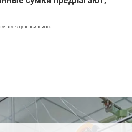
нные сумки предлагают,
для электросовиннинга