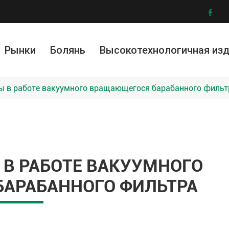

Рынки
Болянь
Высокотехнологичная из
ллургия и обогащение руды
ическая промышленность
ружающей среды
Модифицированные материалы
Графеновая фильтровальная ткань
Услу
И
 в работе вакуумного вращающегося барабанного фильт
В РАБОТЕ ВАКУУМНОГО
АРАБАННОГО ФИЛЬТРА