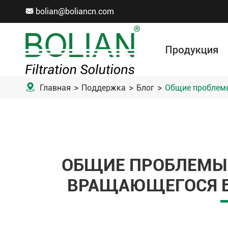
bolian@boliancn.com

Продукция
Вакуумная фильтрация
Электролитический рафинирование
Рулон фильтрующей ткани
Аксессуар для фильтровальной ткани
Мета
Хим
Охрана ок

Главная
Поддержка
Блог
Общие проблемы
ОБЩИЕ ПРОБЛЕМЫ 
ВРАЩАЮЩЕГОСЯ Б