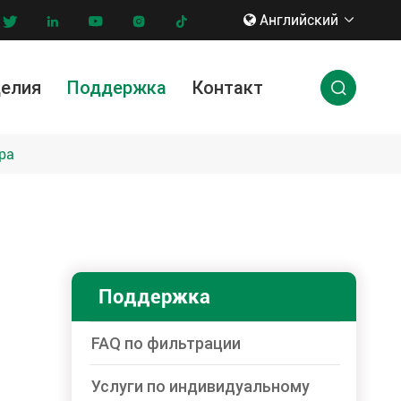
Английский








делия
Поддержка
Контакт

ги по индивидуальному заказу
нновации & технологии
ра
Поддержка
FAQ по фильтрации
Услуги по индивидуальному