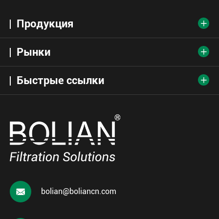
Продукция

Рынки

Быстрые ссылки


bolian@boliancn.com