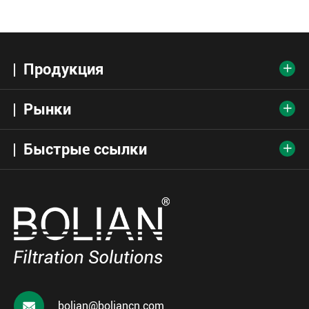
Продукция

Рынки

Быстрые ссылки


bolian@boliancn.com