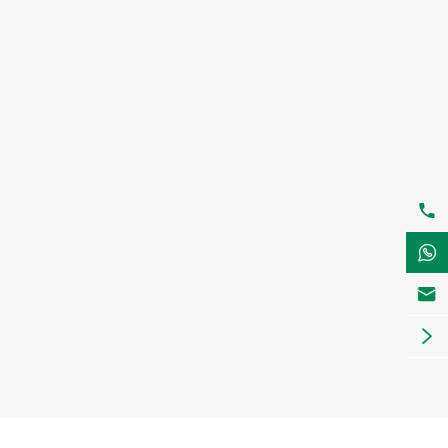



