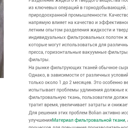
Разделение жидкого и твердого вещества по
из ключевых операций в горнодобывающей, 
природоохранной промышленности. Качество
напрямую влияет на качество и эффективнос
летним опытом разделения жидкости и тверд
индивидуальных фильтровальных полотен жи
которые могут использоваться для различн
пресса, горизонтальные вакуумные фильтры
фильтры.
На рынке фильтрующих тканей обычное сырь
Однако, в зависимости от различных услови
только около 1 до 2 месяцев. Это особенно 
испытывает проблемы удлинения должные к
фильтровальную ткань, пользователи должны
тратит время, увеличивает затраты и снижа
Для решения этих проблем Bolian активно ис
улучшения
Материал фильтровальной ткани
,
процессов для повышения производительност