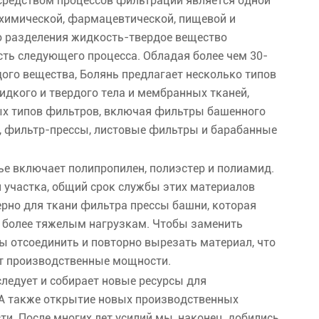
средством процессов фильтрации является одной
химической, фармацевтической, пищевой и
 разделения жидкость-твердое вещество
ть следующего процесса. Обладая более чем 30-
ого вещества, Болянь предлагает несколько типов
дкого и твердого тела и мембранных тканей,
ых типов фильтров, включая фильтры башенного
, фильтр-прессы, листовые фильтры и барабанные
е включает полипропилен, полиэстер и полиамид.
й участка, общий срок службы этих материалов
верно для ткани фильтра прессы башни, которая
 более тяжелым нагрузкам. Чтобы заменить
 отсоединить и повторно вырезать материал, что
ет производственные мощности.
следует и собирает новые ресурсы для
 А также открытие новых производственных
и. После многих лет усилий мы, наконец, добились