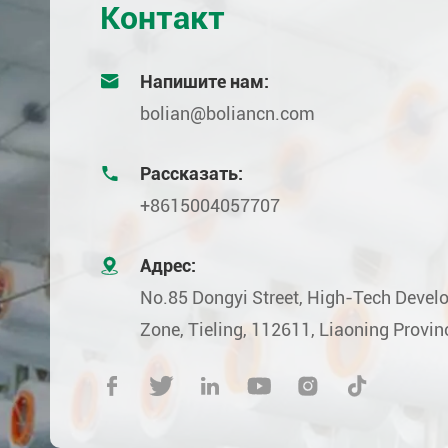
Контакт

Напишите нам:
bolian@boliancn.com

Рассказать:
+8615004057707

Адрес:
No.85 Dongyi Street, High-Tech Deve
Zone, Tieling, 112611, Liaoning Provin





