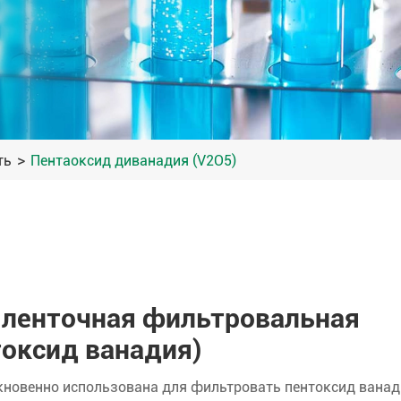
ть
Пентаоксид диванадия (V2O5)
 ленточная фильтровальная
токсид ванадия)
кновенно использована для фильтровать пентоксид ванад