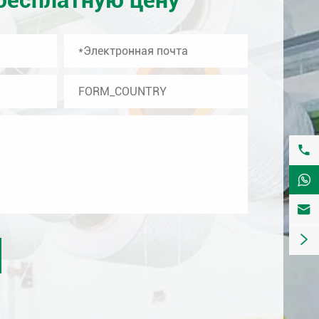



