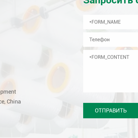
lopment
ce, China