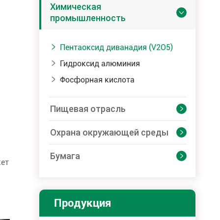
Химическая

промышленность
Пентаоксид диванадия (V2O5)

Гидроксид алюминия

Фосфорная кислота

Пищевая отрасль

Охрана окружающей среды

Бумага

жет
Продукция