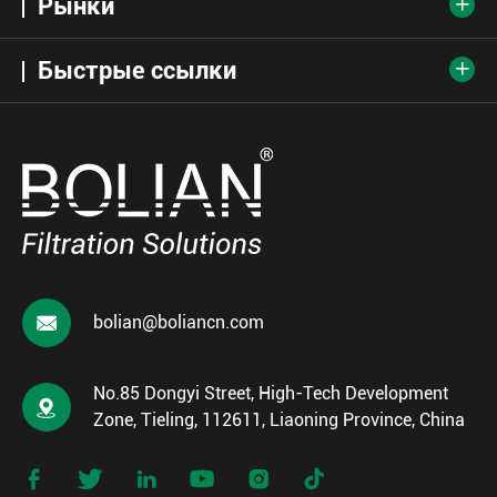
Рынки

Быстрые ссылки


bolian@boliancn.com
No.85 Dongyi Street, High-Tech Development

Zone, Tieling, 112611, Liaoning Province, China





