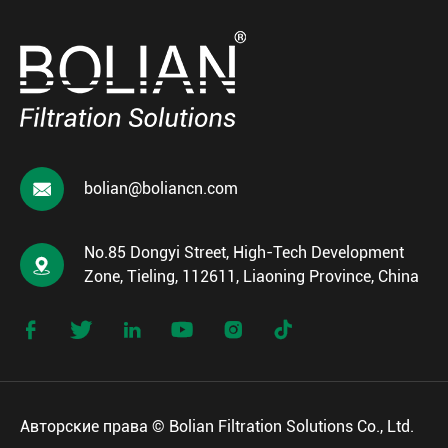

bolian@boliancn.com
No.85 Dongyi Street, High-Tech Development

Zone, Tieling, 112611, Liaoning Province, China






Авторские права ©
Bolian Filtration Solutions Co., Ltd.