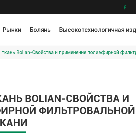

Рынки
Болянь
Высокотехнологичная из
ллургия и обогащение руды
ическая промышленность
ружающей среды
Модифицированные материалы
Графеновая фильтровальная ткань
Услу
И
 ткань Bolian-Свойства и применение полиэфирной фильт
АНЬ BOLIAN-СВОЙСТВА И
ФИРНОЙ ФИЛЬТРОВАЛЬНОЙ
ТКАНИ