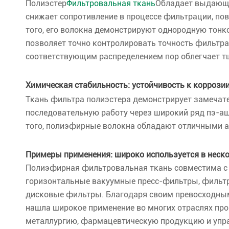
Полиэстер
Фильтровальная ткань
Обладает выдающе
снижает сопротивление в процессе фильтрации, п
того, его волокна демонстрируют однородную тонк
позволяет точно контролировать точность фильтрац
соответствующим распределением пор облегчает т
Химическая стабильность: устойчивость к коррози
Ткань фильтра полиэстера демонстрирует замечат
последовательную работу через широкий ряд пэ-аш 
того, полиэфирные волокна обладают отличными 
Примеры применения: широко используется в неско
Полиэфирная фильтровальная ткань совместима 
горизонтальные вакуумные пресс-фильтры, фильтр
дисковые фильтры. Благодаря своим превосходны
нашла широкое применение во многих отраслях пр
металлургию, фармацевтическую продукцию и упр