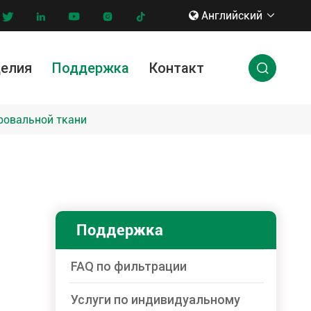
Английский








делия
Поддержка
Контакт

ги по индивидуальному заказу
нновации & технологии
ровальной ткани
Поддержка
FAQ по фильтрации
Услуги по индивидуальному