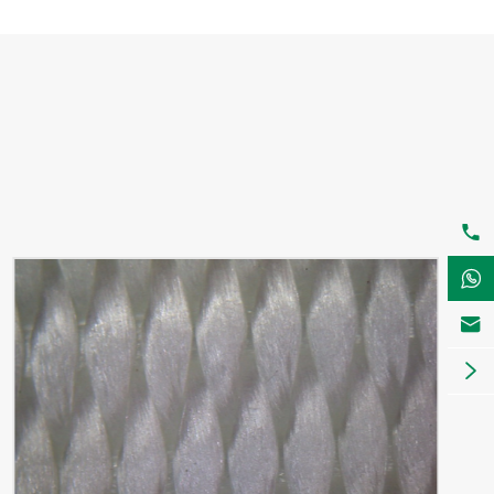



