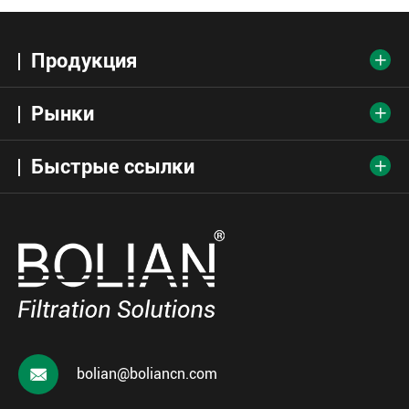
Продукция

Рынки

Быстрые ссылки


bolian@boliancn.com