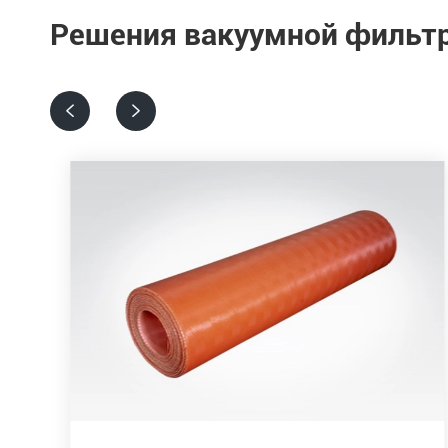
Решения вакуумной фильт

