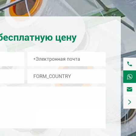
бесплатную цену



