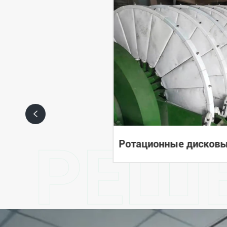

РЕШ
точные фильтры
Ротационные дисков