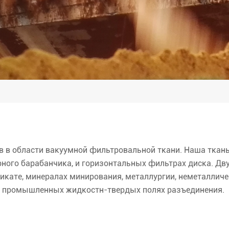
в в области вакуумной фильтровальной ткани. Наша ткан
рного барабанчика, и горизонтальных фильтрах диска. Д
имикате, минералах минирования, металлургии, неметаллич
их промышленных жидкостн-твердых полях разъединения.