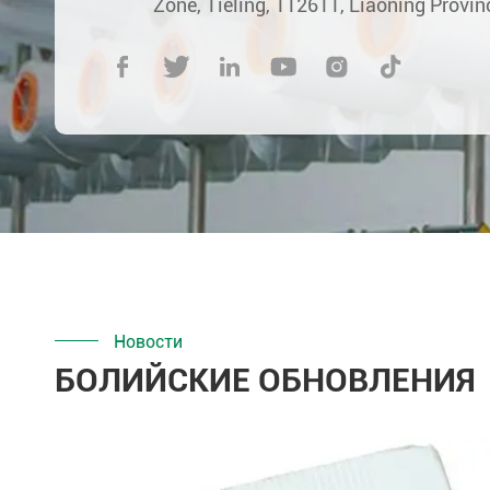
Zone, Tieling, 112611, Liaoning Provin






Новости
БОЛИЙСКИЕ ОБНОВЛЕНИЯ