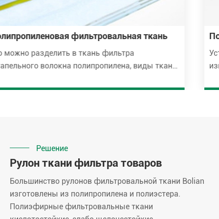
Полиэфирная фильтровальная ткань
Устойчивость к кислотам и щелочам,
износостойкость, коррозионная стойкость,
хорошее восстановление, плохая
электропроводность, термостойкость между 130-
150 градусами Цельсия.
Решение
Рулон ткани фильтра товаров
Большинство рулонов фильтровальной ткани Bolian
изготовлены из полипропилена и полиэстера.
Полиэфирные фильтровальные ткани