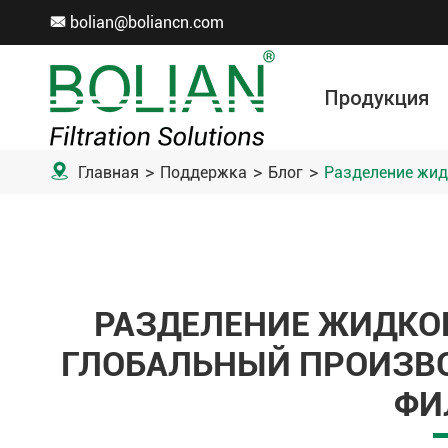
bolian@boliancn.com

Продукция
Вакуумная фильтрация
Электролитический рафинирование
Рулон фильтрующей ткани
Аксессуар для фильтровальной ткани
Мета
Хим
Охрана ок

Главная
Поддержка
Блог
Разделение жид
РАЗДЕЛЕНИЕ ЖИДКОГ
ГЛОБАЛЬНЫЙ ПРОИЗ
ФИ