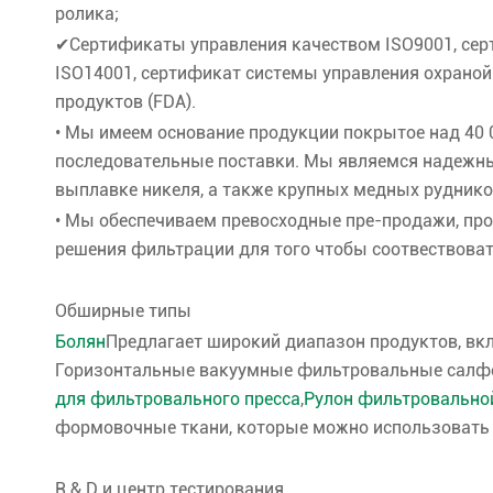
ролика;
✔Сертификаты управления качеством ISO9001, се
ISO14001, сертификат системы управления охраной
продуктов (FDA).
• Мы имеем основание продукции покрытое над 40
последовательные поставки. Мы являемся надежн
выплавке никеля, а также крупных медных руднико
• Мы обеспечиваем превосходные пре-продажи, пр
решения фильтрации для того чтобы соотвествова
Обширные типы
Болян
Предлагает широкий диапазон продуктов, вк
Горизонтальные вакуумные фильтровальные салфе
для фильтровального пресса
,
Рулон фильтровально
формовочные ткани, которые можно использовать 
R & D и центр тестирования