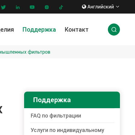
Английский








делия
Поддержка
Контакт

ги по индивидуальному заказу
нновации & технологии
ромышленных фильтров
Поддержка
Х
FAQ по фильтрации
Услуги по индивидуальному