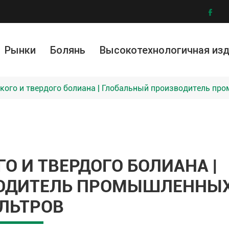

Рынки
Болянь
Высокотехнологичная из
ллургия и обогащение руды
ическая промышленность
ружающей среды
Модифицированные материалы
Графеновая фильтровальная ткань
Услу
И
кого и твердого болиана | Глобальный производитель п
О И ТВЕРДОГО БОЛИАНА |
ВОДИТЕЛЬ ПРОМЫШЛЕННЫ
ЛЬТРОВ